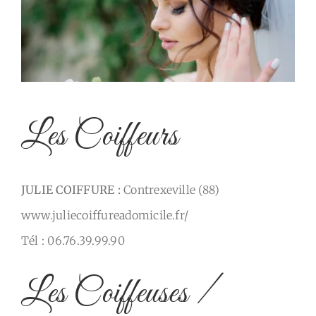
Les Coiffeurs
JULIE COIFFURE :
Contrexeville (88)
www.juliecoiffureadomicile.fr/
Tél : 06.76.39.99.90
Les Coiffeuses /