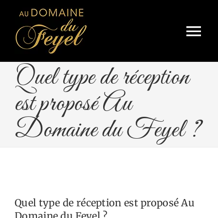
Skip
to
Tog
content
Nav
Accueil
Quel type de réception
Le domaine
est proposé Au
Prestations et services
Domaine du Feyel ?
Nos références
La presse
Disponibilités
Quel type de réception est proposé Au
Domaine du Feyel ?